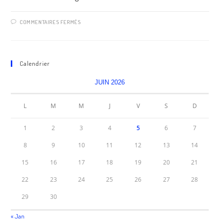
SUR
COMMENTAIRES FERMÉS
18ÈME
MARCHÉ
D’ARGONNE
Calendrier
JUIN 2026
L
M
M
J
V
S
D
1
2
3
4
5
6
7
8
9
10
11
12
13
14
15
16
17
18
19
20
21
22
23
24
25
26
27
28
29
30
« Jan