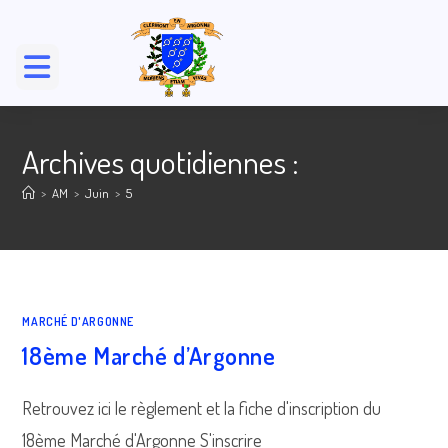
Skip
to
content
Archives quotidiennes :
>
AM
>
Juin
>
5
MARCHÉ D'ARGONNE
18ème Marché d’Argonne
Retrouvez ici le règlement et la fiche d'inscription du
18ème Marché d'Argonne S'inscrire