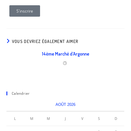
S'inscrire
VOUS DEVRIEZ ÉGALEMENT AIMER
14ème Marché d’Argonne
Calendrier
AOÛT 2026
L
M
M
J
V
S
D