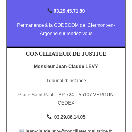
03.29.45.71.80
Permanence à la CODECOM de Clermont-en-
Argonne sur rendez-vous
CONCILIATEUR DE JUSTICE
Monsieur Jean-Claude LEVY
Tribunal d’Instance
Place Saint Paul – BP 724 55107 VERDUN
CEDEX
03.29.86.14.05
jean-claude.levy@conciliateurdejustice.fr