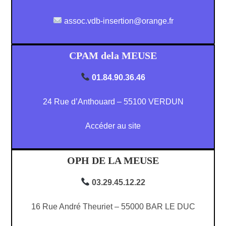
assoc.vdb-insertion@orange.fr
CPAM dela MEUSE
01.84.90.36.46
24 Rue d’Anthouard – 55100 VERDUN
Accéder au site
OPH DE LA MEUSE
03.29.45.12.22
16 Rue André Theuriet – 55000 BAR LE DUC