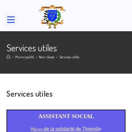
Services utiles
>
Municipalité
>
Non classé
>
Services utiles
Services utiles
ASSISTANT SOCIAL
Maison
de la solidarité de Thiervill
e