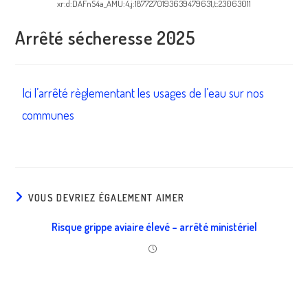
xr:d:DAFnS4a_AMU:4,j:1877270193639479631,t:23063011
Arrêté sécheresse 2025
Ici l’arrêté règlementant les usages de l’eau sur nos
communes
VOUS DEVRIEZ ÉGALEMENT AIMER
Risque grippe aviaire élevé – arrêté ministériel