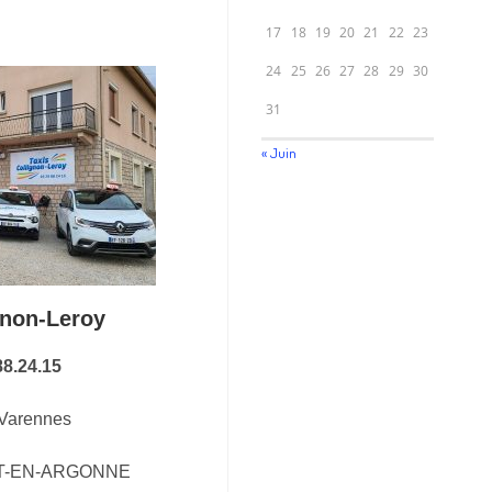
17
18
19
20
21
22
23
24
25
26
27
28
29
30
31
« Juin
gnon-Leroy
88.24.15
Varennes
T-EN-ARGONNE