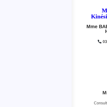
M
Kinés
Mme BAB
03
M
Consult