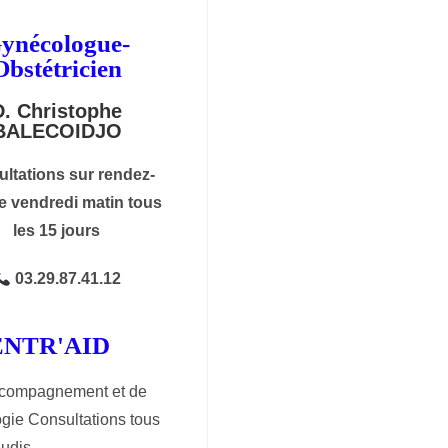
ynécologue-
Obstétricien
D. Christophe
BALECOIDJO
ltations sur rendez-
e vendredi matin tous
les 15 jours
03.29.87.41.12
ENTR'AID
ccompagnement et de
ogie Consultations tous
eudis