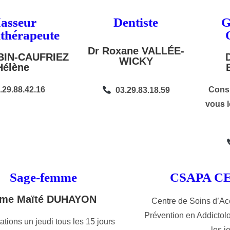
asseur
Dentiste
G
ithérapeute
Dr Roxane VALLÉE-
IN-CAUFRIEZ
WICKY
Hélène
.29.88.42.16
Consu
03.29.83.18.59
vous l
Sage-femme
CSAPA C
me Maïté DUHAYON
Centre de Soins d’A
Prévention en Addictol
ations un jeudi tous les 15 jours
les j