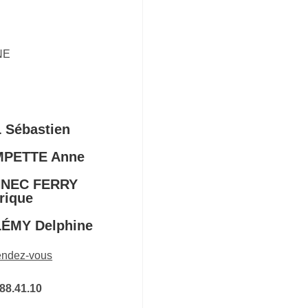
NE
 Sébastien
PETTE Anne
NEC FERRY
rique
ÉMY Delphine
rendez-vous
88.41.10