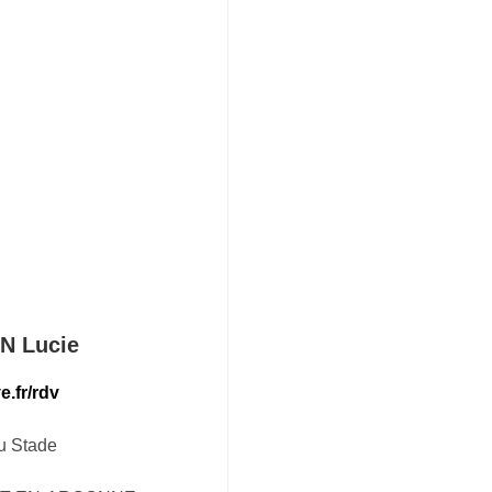
N Lucie
ve.fr/rdv
u Stade