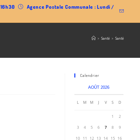
0-16h30
Agence Postale Communale : Lundi /
>
Santé
>
Santé
Calendrier
AOÛT 2026
L
M
M
J
V
S
D
1
2
3
4
5
6
7
8
9
10
11
12
13
14
15
16