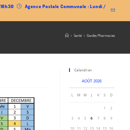
0-16h30
Agence Postale Communale : Lundi /
>
Santé
>
Gardes Pharmacies
Calendrier
AOÛT 2026
L
M
M
J
V
S
D
1
2
3
4
5
6
7
8
9
10
11
12
13
14
15
16