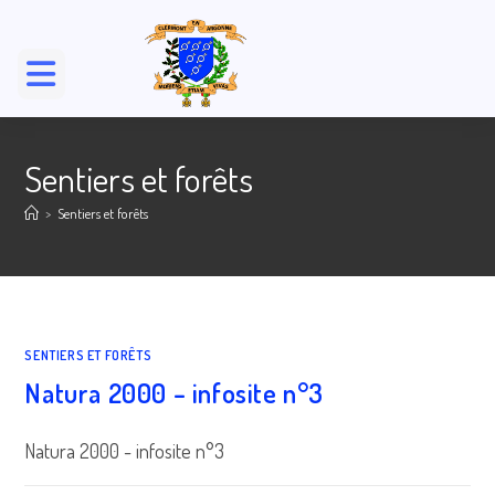
Skip
to
content
Sentiers et forêts
>
Sentiers et forêts
SENTIERS ET FORÊTS
Natura 2000 – infosite n°3
Natura 2000 - infosite n°3