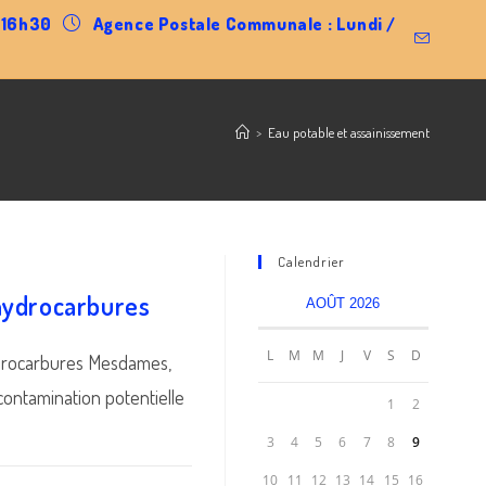
0-16h30
Agence Postale Communale : Lundi /
>
Eau potable et assainissement
Calendrier
hydrocarbures
AOÛT 2026
L
M
M
J
V
S
D
drocarbures Mesdames,
contamination potentielle
1
2
3
4
5
6
7
8
9
10
11
12
13
14
15
16