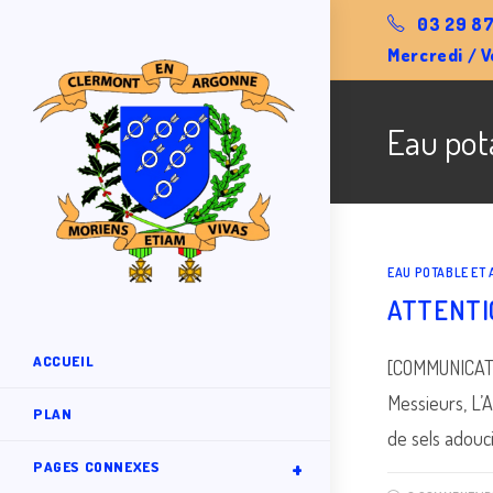
Skip
03 29 87
to
Mercredi / V
content
Eau pot
EAU POTABLE ET
ATTENTIO
ACCUEIL
[COMMUNICATI
Messieurs, L’
PLAN
de sels adouci
PAGES CONNEXES