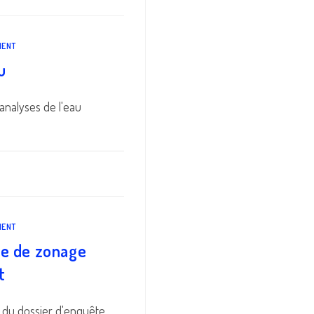
MENT
u
 analyses de l'eau
MENT
ue de zonage
t
 du dossier d'enquête