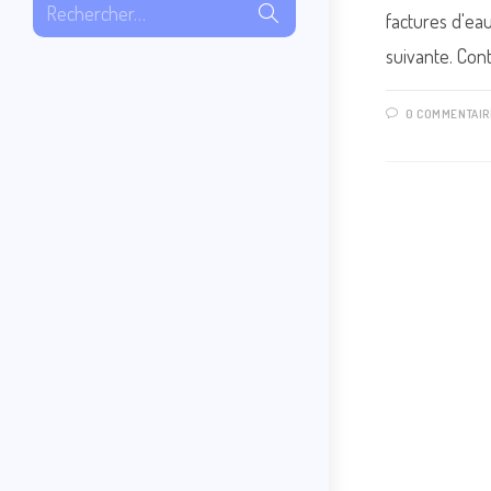
Envoyer
Rechercher…
factures d'ea
la
recherche
suivante. Con
0 COMMENTAIR