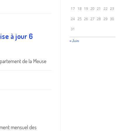
17
18
19
20
21
22
23
24
25
26
27
28
29
30
31
se à jour 6
« Juin
département de la Meuse
vement mensuel des