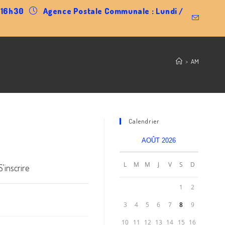
0-16h30
Agence Postale Communale : Lundi /
>
AM
Calendrier
AOÛT 2026
L
M
M
J
V
S
D
'inscrire
1
2
3
4
5
6
7
8
9
10
11
12
13
14
15
16