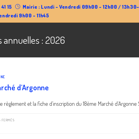
 41 15
Mairie : Lundi - Vendredi 09h00 - 12h00 / 13h3
endredi 9h00 - 11h45
s annuelles : 2026
NNE
rché d’Argonne
le règlement et la fiche d'inscription du 18ème Marché d'Argonne S
SUR
S FERMÉS
18ÈME
MARCHÉ
D’ARGONNE