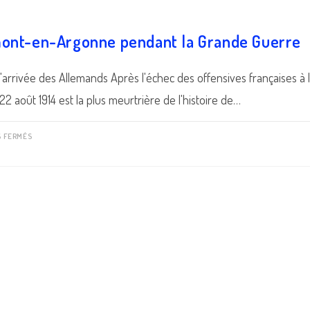
mont-en-Argonne pendant la Grande Guerre
 l'arrivée des Allemands Après l'échec des offensives françaises à l
22 août 1914 est la plus meurtrière de l'histoire de…
SUR
S FERMÉS
6
–
CLERMONT-
EN-
ARGONNE
PENDANT
LA
GRANDE
GUERRE