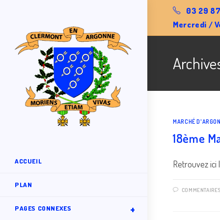
Skip
03 29 87
to
Mercredi / V
content
Archive
MARCHÉ D'ARGO
18ème Ma
ACCUEIL
Retrouvez ici 
PLAN
COMMENTAIRE
PAGES CONNEXES