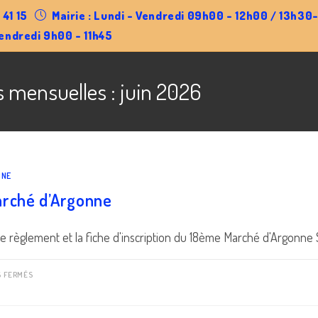
 41 15
Mairie : Lundi - Vendredi 09h00 - 12h00 / 13h3
endredi 9h00 - 11h45
s mensuelles : juin 2026
NNE
rché d’Argonne
le règlement et la fiche d'inscription du 18ème Marché d'Argonne S
SUR
S FERMÉS
18ÈME
MARCHÉ
D’ARGONNE