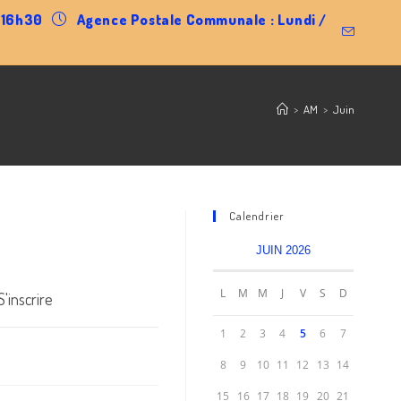
0-16h30
Agence Postale Communale : Lundi /
>
AM
>
Juin
Calendrier
JUIN 2026
L
M
M
J
V
S
D
'inscrire
1
2
3
4
5
6
7
8
9
10
11
12
13
14
15
16
17
18
19
20
21