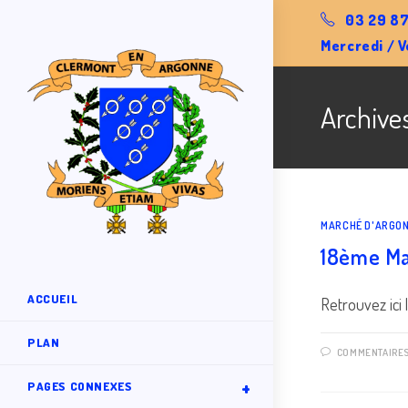
Skip
03 29 87
to
Mercredi / V
content
Archive
MARCHÉ D'ARGO
18ème Ma
ACCUEIL
Retrouvez ici 
PLAN
COMMENTAIRE
PAGES CONNEXES