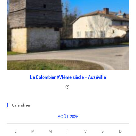
Le Colombier XVIème siècle – Auzéville
Calendrier
AOÛT 2026
L
M
M
J
V
S
D