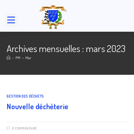
Skip
to
content
Archives mensuelles : mars 2023
>
PM
>
Mar
GESTION DES DÉCHETS
Nouvelle déchèterie
0 COMMENTAIRE