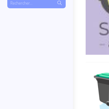
Envoyer
Rechercher…
la
recherche