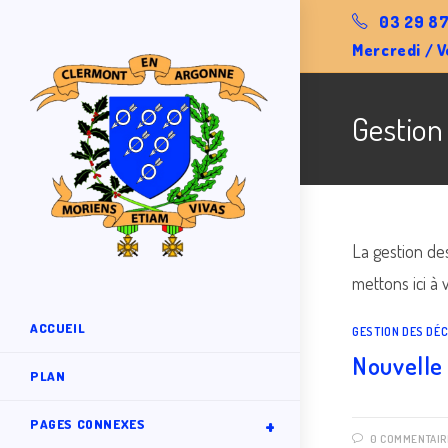
Skip
03 29 87
to
Mercredi / V
content
Gestion
La gestion d
mettons ici à 
ACCUEIL
GESTION DES DÉ
Nouvelle
PLAN
PAGES CONNEXES
0 COMMENTAIR