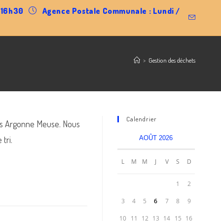
0-16h30
Agence Postale Communale : Lundi /
>
Gestion des déchets
Calendrier
s Argonne Meuse. Nous
tri.
AOÛT 2026
L
M
M
J
V
S
D
1
2
3
4
5
6
7
8
9
10
11
12
13
14
15
16