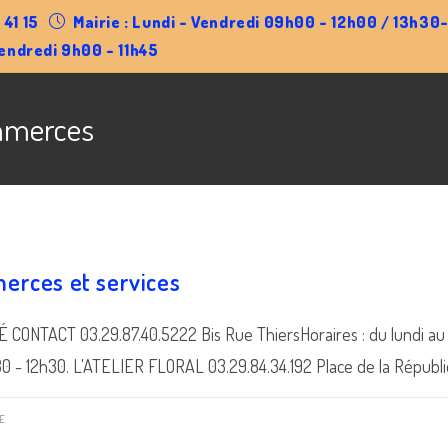
 41 15
Mairie : Lundi - Vendredi 09h00 - 12h00 / 13h3
endredi 9h00 - 11h45
mmerces
erces et services
ONTACT 03.29.87.40.5222 Bis Rue ThiersHoraires : du lundi au s
 - 12h30. L'ATELIER FLORAL 03.29.84.34.192 Place de la Républi
E