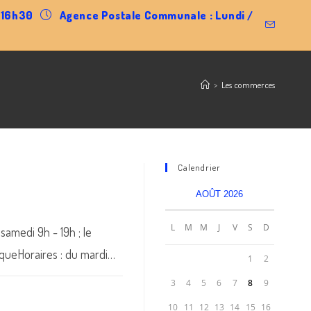
0-16h30
Agence Postale Communale : Lundi /
>
Les commerces
Calendrier
AOÛT 2026
L
M
M
J
V
S
D
amedi 9h - 19h ; le
queHoraires : du mardi…
1
2
3
4
5
6
7
8
9
10
11
12
13
14
15
16