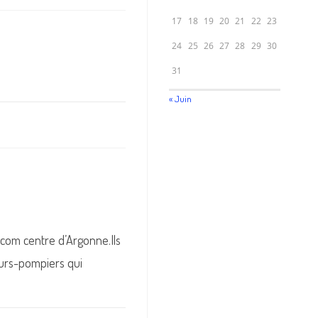
17
18
19
20
21
22
23
24
25
26
27
28
29
30
31
« Juin
ecom centre d’Argonne.Ils
eurs-pompiers qui