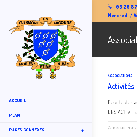
Skip
03 29 87
to
Mercredi / V
content
Associa
ASSOCIATIONS
Activités
ACCUEIL
Pour toutes a
DES ACTIVIT
PLAN
0 COMMENTAIR
PAGES CONNEXES