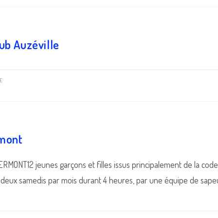
ub Auzéville
E
mont
RMONT12 jeunes garçons et filles issus principalement de la cod
is deux samedis par mois durant 4 heures, par une équipe de sap