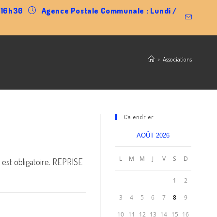
0-16h30
Agence Postale Communale : Lundi /
>
Associations
Calendrier
AOÛT 2026
L
M
M
J
V
S
D
 est obligatoire. REPRISE
1
2
3
4
5
6
7
8
9
10
11
12
13
14
15
16