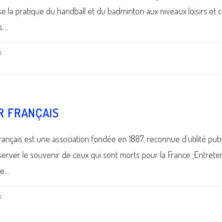
 la pratique du handball et du badminton aux niveaux loisirs et 
ts…
E
R FRANÇAIS
rançais est une association fondée en 1887, reconnue d’utilité pub
server le souvenir de ceux qui sont morts pour la France ;Entret
re…
E