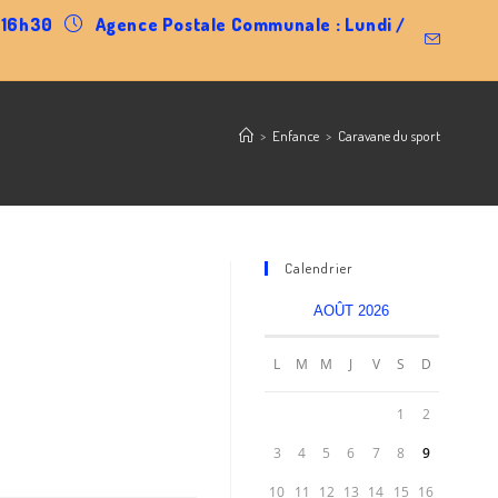
0-16h30
Agence Postale Communale : Lundi /
>
Enfance
>
Caravane du sport
Calendrier
AOÛT 2026
L
M
M
J
V
S
D
1
2
3
4
5
6
7
8
9
10
11
12
13
14
15
16