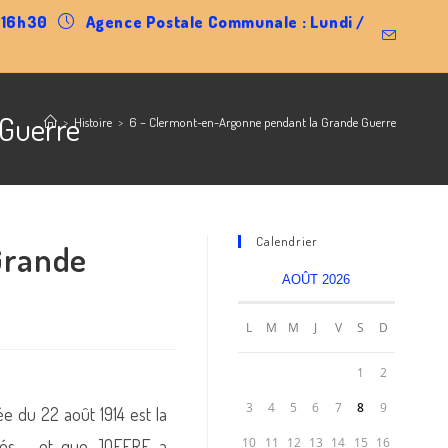
0-16h30
Agence Postale Communale : Lundi /
 Guerre
>
Histoire
>
6 – Clermont-en-Argonne pendant la Grande Guerre
Calendrier
Grande
AOÛT 2026
L
M
M
J
V
S
D
1
2
3
4
5
6
7
8
9
ée du 22 août 1914 est la
10
11
12
13
14
15
16
tués – et que JOFFRE a