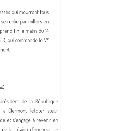
lessés qui mourront tous
se replie par milliers en
rend fin le matin du 14
e
LER, qui commande le V
rmont.
ur
président de la République
à Clermont féliciter sœur
de et s’engage à revenir en
x de la Légion d’honneur, ce