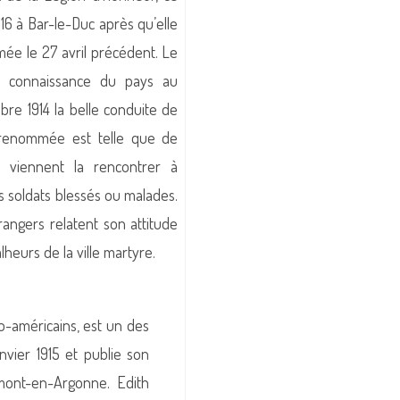
916 à Bar-le-Duc après qu’elle
rmée le 27 avril précédent. Le
 connaissance du pays au
bre 1914 la belle conduite de
sa renommée est telle que de
 viennent la rencontrer à
es soldats blessés ou malades.
rangers relatent son attitude
heurs de la ville martyre.
o-américains, est un des
vier 1915 et publie son
rmont-en-Argonne. Edith