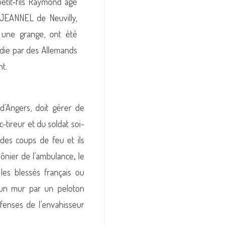
etit-fils Raymond âgé
 JEANNEL de Neuvilly,
s une grange, ont été
ndie par des Allemands
nt.
d’Angers, doit gérer de
-tireur et du soldat soi-
 des coups de feu et ils
mônier de l’ambulance
,
le
es blessés français ou
 un mur par un peloton
ffenses de l’envahisseur