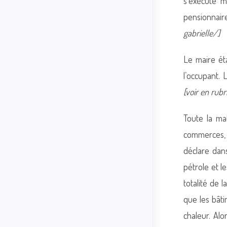
s’exécute m
pensionnair
gabrielle/]
Le maire éta
l’occupant.
[voir en ru
Toute la ma
commerces, 
déclare dans
pétrole et l
totalité de l
que les bâti
chaleur. Alor