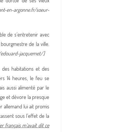
 le dortoir de ses vieux
nt-en-argonne.fr/soeur-
ble de s’entretenir avec
ourgmestre de la ville.
r/edouard-jacquemet/]
e des habitations et des
ers 14 heures, le feu se
is aussi alimenté par le
page et dévore la presque
er allemand lui ait promis
assent sous l’effet de la
er français m’avait dit ce