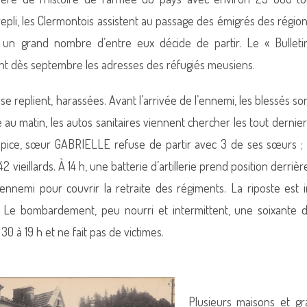
epli, les Clermontois assistent au passage des émigrés des régio
s, un grand nombre d’entre eux décide de partir. Le « Bullet
nt dès septembre les adresses des réfugiés meusiens.
se replient, harassées. Avant l’arrivée de l’ennemi, les blessés so
au matin, les autos sanitaires viennent chercher les tout dernier
hospice, sœur GABRIELLE refuse de partir avec 3 de ses sœurs ;
2 vieillards. À 14 h, une batterie d’artillerie prend position derri
l’ennemi pour couvrir la retraite des régiments. La riposte est
Le bombardement, peu nourri et intermittent, une soixante d
30 à 19 h et ne fait pas de victimes.
Plusieurs maisons et gr