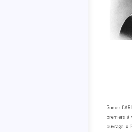
Gomez CARIL
premiers à 
ouvrage « P