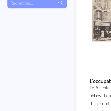
Rechercher…
L'occupa
Le 5 septem
uhlans du p
l’hospice e