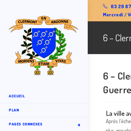
03 29 87
Mercredi / V
6 – Cle
6 – Cl
Guerr
ACCUEIL
PLAN
La ville 
Après l’éche
PAGES CONNEXES
plus meurtr