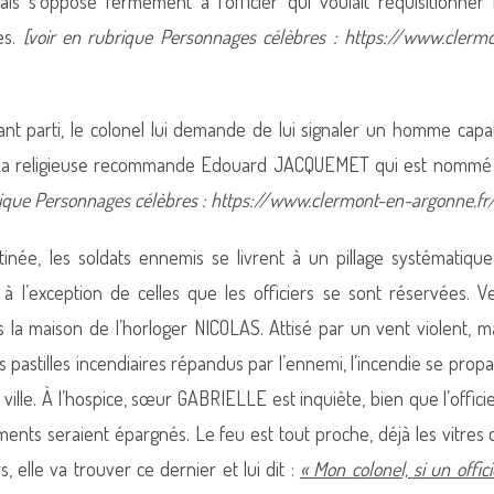
ais s’oppose fermement à l’officier qui voulait réquisitionner
es.
[voir en rubrique Personnages célèbres :
https://www.clermo
nt parti, le colonel lui demande de lui signaler un homme capa
 La religieuse recommande Edouard JACQUEMET qui est nommé b
brique Personnages célèbres : https://www.clermont-en-argonne.f
tinée, les soldats ennemis se livrent à un pillage systématiqu
à l’exception de celles que les officiers se sont réservées. V
 la maison de l’horloger NICOLAS. Attisé par un vent violent, ma
es pastilles incendiaires répandus par l’ennemi, l’incendie se pro
a ville. À l’hospice, sœur GABRIELLE est inquiète, bien que l’offici
ments seraient épargnés. Le feu est tout proche, déjà les vitres c
s, elle va trouver ce dernier et lui dit :
« Mon colonel, si un offici