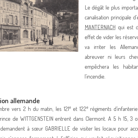
Le dégât le plus importa
canalisation principale 
MANTERNACH
qui est dé
effet de vider les réserv
va irriter les Allema
abreuver ni leurs che
empêchera les habitan
l’incendie.
tion allemande
e
e
bre vers 2 h du matin, les 121
et 122
régiments d’infanteri
rince de WITTGENSTEIN entrent dans Clermont. A 5 h 15, 3 of
t demandent à sœur GABRIELLE de visiter les locaux pour accuei