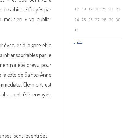
ns envahies. Effrayés par
17
18
19
20
21
22
23
in meusien » va publier
24
25
26
27
28
29
30
31
« Juin
nt évacués à la gare et le
s intransportables par le
 rien n’a été prévu pour
ère la côte de Sainte-Anne
 immédiate, Clermont est
’obus ont été envoyés,
anges sont éventrées.