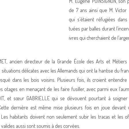
M. Eugène POINSIGNON, son p
de 7 ans ainsi que M. Victor
qui s’étaient réfugiées dan
tuées par balles durant l’ince
ivres qui cherchaient de l’arge
T, ancien directeur de la Grande École des Arts et Métiers 
ituations délicates avec les Allemands qui ont la hantise du franc
qué dans les bois voisins. Plusieurs fois, ils croient entendre
s otages en menaçant de les faire fusiller, avec parmi eux l’au
T, et sœur GABRIELLE qui se dévouent pourtant à soigner l
Cette dernière est même mise plusieurs fois en joue devant
 Les habitants doivent non seulement subir les tracas et les o
s valides aussi sont soumis à des corvées.