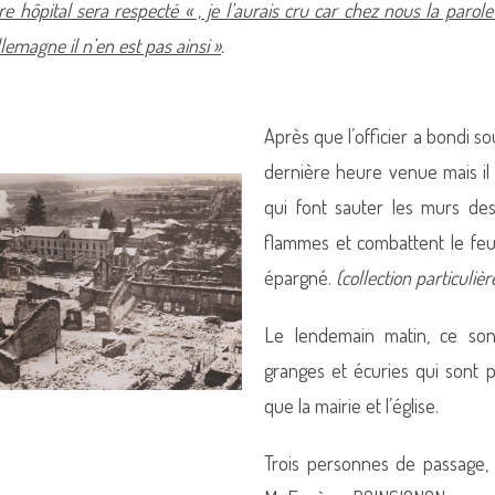
e hôpital sera respecté « , je l’aurais cru car chez nous la paro
lemagne il n’en est pas ainsi »
.
Après que l’officier a bondi sous
dernière heure venue mais il 
qui font sauter les murs de
flammes et combattent le feu.
épargné.
(collection particulièr
Le lendemain matin, ce so
granges et écuries qui sont p
que la mairie et l’église.
Trois personnes de passage,