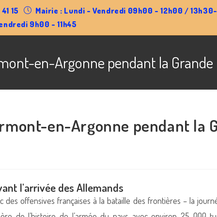
 41 15
Mairie : Lundi - Vendredi 09h00 - 12h00 / 13h3
endredi 9h00 - 11h45
rmont-en-Argonne pendant la Grande
ermont-en-Argonne pendant la 
e
avant l'arrivée des Allemands
c des offensives françaises à la bataille des frontières – la journ
ière de l’histoire de l’armée du pays avec environ 25 000 