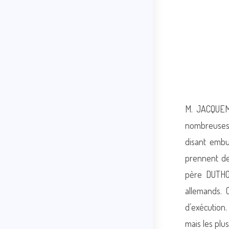
M. JACQUEME
nombreuses s
disant embus
prennent de
père DUTHOI
allemands. 
d’exécution.
mais les plu