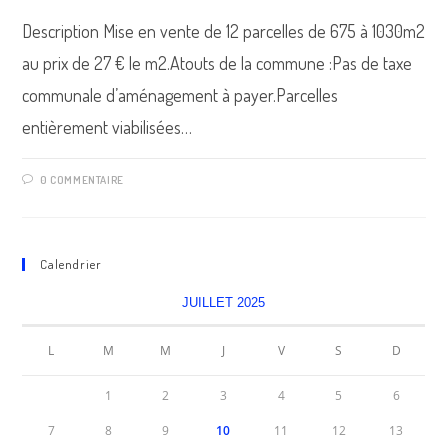
Description Mise en vente de 12 parcelles de 675 à 1030m2
au prix de 27 € le m2.Atouts de la commune :Pas de taxe
communale d’aménagement à payer.Parcelles
entièrement viabilisées…
0 COMMENTAIRE
Calendrier
JUILLET 2025
L
M
M
J
V
S
D
1
2
3
4
5
6
7
8
9
10
11
12
13