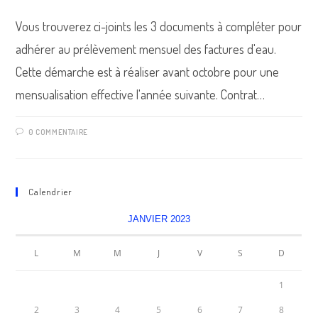
Vous trouverez ci-joints les 3 documents à compléter pour
adhérer au prélèvement mensuel des factures d'eau.
Cette démarche est à réaliser avant octobre pour une
mensualisation effective l'année suivante. Contrat…
0 COMMENTAIRE
Calendrier
JANVIER 2023
L
M
M
J
V
S
D
1
2
3
4
5
6
7
8