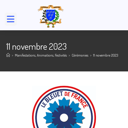
11 novembre 2023
>
Manifestations, Animations, Festivités
>
Cérémonies
>
11 novembre 2023